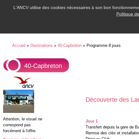
L'ANCV utilise des cookies nécessaires à son bon fonctionnement
Politique d
Accueil
»
Destinations
»
40-Capbreton
»
Programme 8 jours
40-Capbreton
Découverte des La
Attention, le visuel ne
Jour 1
correspond pas
Transfert depuis la gare de 
forcément à l'offre.
Remise des clés et installat
Diner au Club