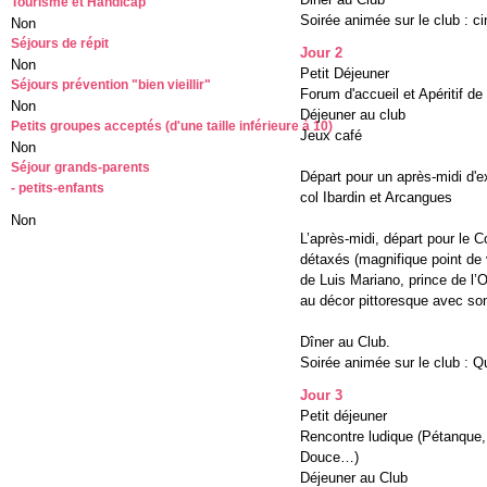
Tourisme et Handicap
Soirée animée sur le club : c
Non
Séjours de répit
Jour 2
Non
Petit Déjeuner
Séjours prévention "bien vieillir"
Forum d'accueil et Apéritif de
Non
Déjeuner au club
Petits groupes acceptés (d'une taille inférieure à 10)
Jeux café
Non
Séjour grands-parents
Départ pour un après-midi d'e
- petits-enfants
col Ibardin et Arcangues
Non
L’après-midi, départ pour le 
détaxés (magnifique point de 
de Luis Mariano, prince de l’
au décor pittoresque avec son
Dîner au Club.
Soirée animée sur le club : Qu
Jour 3
Petit déjeuner
Rencontre ludique (Pétanque, M
Douce…)
Déjeuner au Club