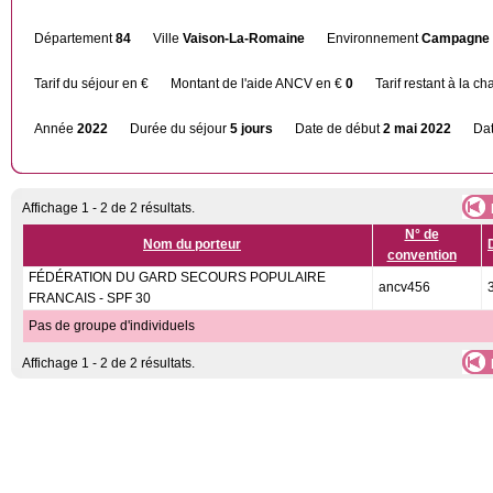
Département
84
Ville
Vaison-La-Romaine
Environnement
Campagne
Tarif du séjour en €
Montant de l'aide ANCV en €
0
Tarif restant à la c
Année
2022
Durée du séjour
5 jours
Date de début
2 mai 2022
Dat
Affichage 1 - 2 de 2 résultats.
N° de
Nom du porteur
convention
FÉDÉRATION DU GARD SECOURS POPULAIRE
ancv456
FRANCAIS - SPF 30
Pas de groupe d'individuels
Affichage 1 - 2 de 2 résultats.