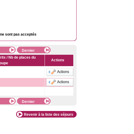
s ne sont pas acceptés
Dernier
rits / Nb de places du
Actions
oupe
Actions
Actions
Dernier
Revenir à la liste des séjours