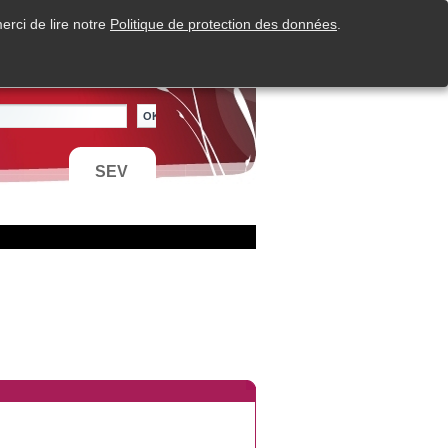
erci de lire notre
Politique de protection des données
.
SEV